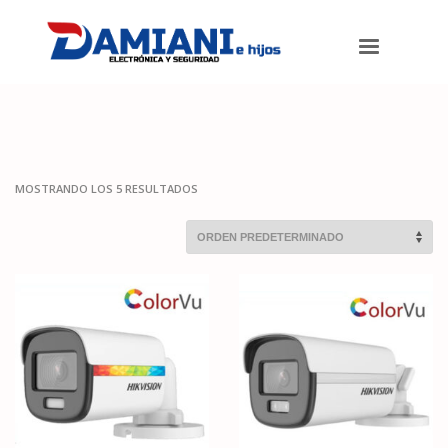
Damiani e hijos
>
Productos
>
Cámaras de seguridad
>
Camaras
especiales
MOSTRANDO LOS 5 RESULTADOS