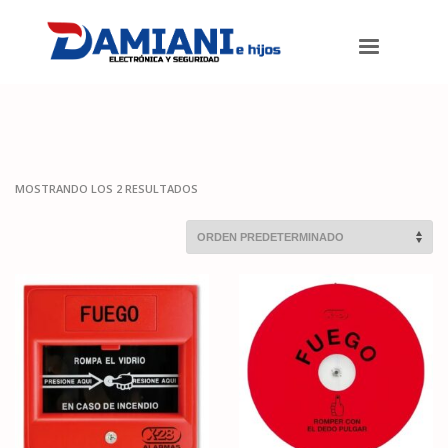
Damiani e hijos
>
Productos
>
Alarmas
>
Incendio
MOSTRANDO LOS 2 RESULTADOS