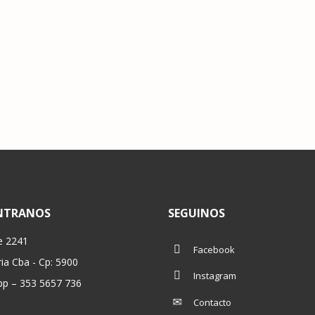
NTRANOS
SEGUINOS
e 2241
Facebook
ria Cba - Cp: 5900
Instagram
p – 353 5657 736
Contacto