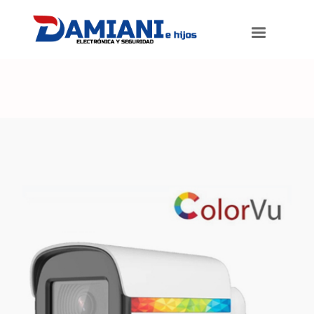
Damiani e hijos
>
Productos
>
Cámara ColorVu Bullet FULL HD Min.
iluminación 0.0003 lux y Máxima calidad