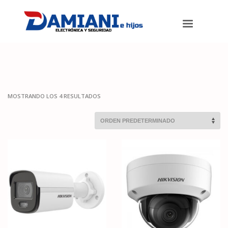
Damiani e hijos
>
Productos
>
Cámaras de seguridad
>
Camaras IP
MOSTRANDO LOS 4 RESULTADOS