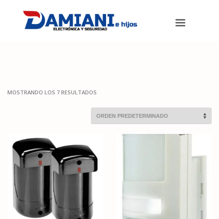
Damiani e hijos
>
Productos
>
Alarmas
>
Sensores infrarrojos
MOSTRANDO LOS 7 RESULTADOS