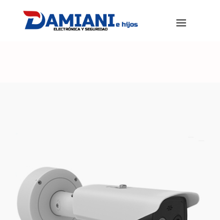
Damiani e hijos
>
Productos
>
Cámara térmica para control de fiebre