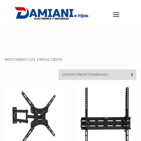
Damiani e hijos
>
Productos
>
Accesorios para TV
>
Soportes para
TV
MOSTRANDO LOS 2 RESULTADOS