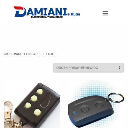
Damiani e hijos
>
Productos
>
Accesorios para TV
>
Controles
Remotos
MOSTRANDO LOS 4 RESULTADOS