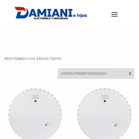
Damiani e hijos
>
Productos
>
Alarmas
>
Sensores de Humo
MOSTRANDO LOS 4 RESULTADOS