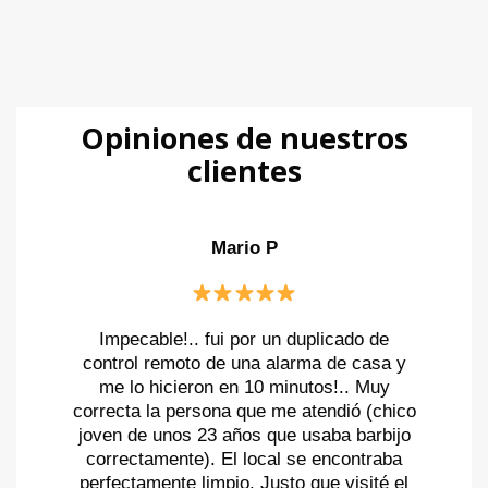
Opiniones de nuestros
clientes
Celeste Cabido
Mario P
Alejandro GÓMEZ
Angela Capocasa
Nicolas Mignola
Les hice una compra desde Cba Capital y
Productos de calidad, excelente atención
Muy buena atencion. Estos chicos tienen
Excelente atención. Eficiencia y
Impecable!.. fui por un duplicado de
me llego de 10 y super rápido. Excelente
y agilidad en la respuesta, ¡Gracias!
responsabilidad.
mucha garra.
control remoto de una alarma de casa y
Tratan de buscarte siempre una solución
atención
me lo hicieron en 10 minutos!.. Muy
para tu problema. Vale la pena visitarlos,
correcta la persona que me atendió (chico
buena gente.
1
2
3
4
5
joven de unos 23 años que usaba barbijo
correctamente). El local se encontraba
perfectamente limpio. Justo que visité el