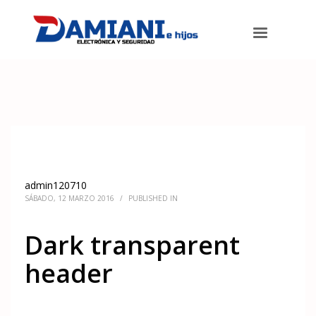
Damiani e hijos
>
Dark transparent header
admin120710
SÁBADO, 12 MARZO 2016
/
PUBLISHED IN
Dark transparent
header