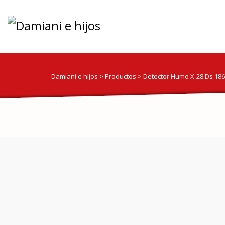
Damiani e hijos
>
Productos
>
Detector Humo X-28 Ds 1