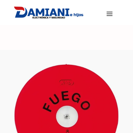
Damiani e hijos
>
Productos
>
Pulsador Aviso Incendio Alarma X-28
Pai-mpxh