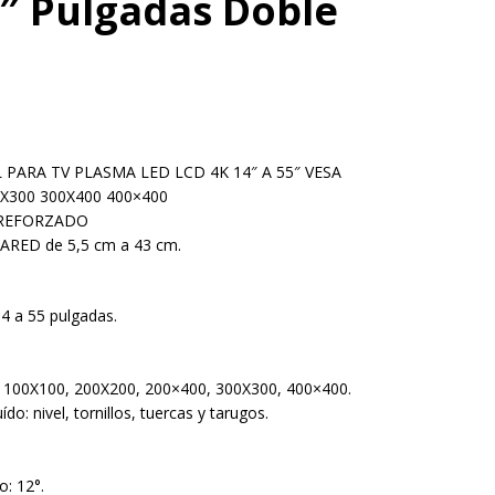
5″ Pulgadas Doble
PARA TV PLASMA LED LCD 4K 14″ A 55″ VESA
0X300 300X400 400×400
REFORZADO
RED de 5,5 cm a 43 cm.
4 a 55 pulgadas.
 100X100, 200X200, 200×400, 300X300, 400×400.
ído: nivel, tornillos, tuercas y tarugos.
o: 12°.