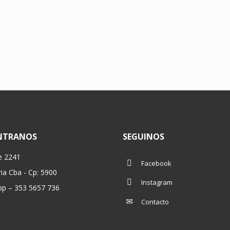
NTRANOS
SEGUINOS
e 2241
Facebook
ria Cba - Cp: 5900
Instagram
p – 353 5657 736
Contacto