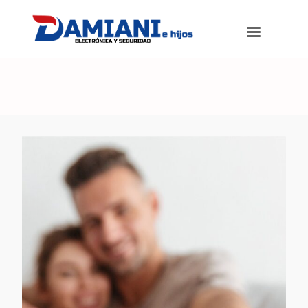
Damiani e hijos
>
Productos
>
Controles Remotos para TV