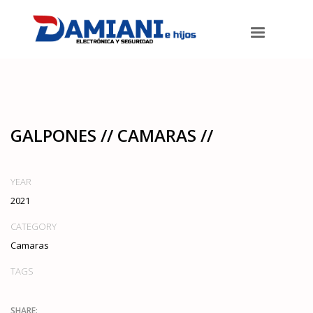
Damiani e hijos
>
Portfolios
>
Camaras
>
Galpones // camaras //
GALPONES // CAMARAS //
YEAR
2021
CATEGORY
Camaras
TAGS