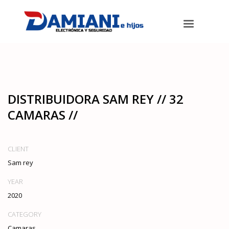
Damiani e hijos
>
Portfolios
>
Camaras
>
Distribuidora Sam Rey // 32
Camaras //
DISTRIBUIDORA SAM REY // 32
CAMARAS //
CLIENT
Sam rey
YEAR
2020
CATEGORY
Camaras