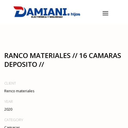
Damiani e hijos
>
Portfolios
>
Camaras
>
Ranco Materiales // 16
camaras deposito //
RANCO MATERIALES // 16 CAMARAS
DEPOSITO //
CLIENT
Renco materiales
YEAR
2020
CATEGORY
Camaras