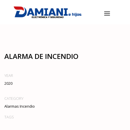
Damiani e hijos
>
Portfolios
>
Alarmas Incendio
>
Alarma de Incendio
ALARMA DE INCENDIO
YEAR
2020
CATEGORY
Alarmas Incendio
TAGS