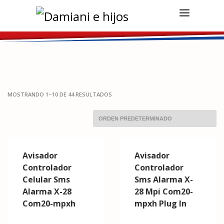
Damiani e hijos
>
Productos
>
Alarmas
MOSTRANDO 1–10 DE 44 RESULTADOS
Avisador
Avisador
Controlador
Controlador
Celular Sms
Sms Alarma X-
Alarma X-28
28 Mpi Com20-
Com20-mpxh
mpxh Plug In