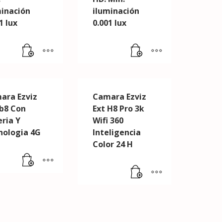
minación
iluminación
1 lux
0.001 lux
ara Ezviz
Camara Ezviz
Eb8 Con
Ext H8 Pro 3k
eria Y
Wifi 360
nologia 4G
Inteligencia
Color 24 H