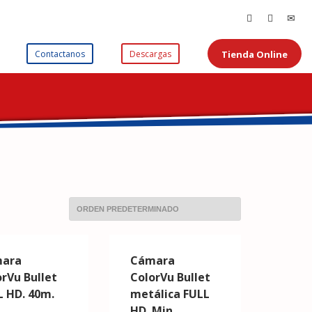
Tienda Online
Contactanos
Descargas
ara
Cámara
orVu Bullet
ColorVu Bullet
L HD. 40m.
metálica FULL
.
HD. Min.