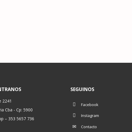
NTRANOS
SEGUINOS
e 2241
Facebook
ria Cba - Cp: 5900
Instagram
p – 353 5657 736
Contacto