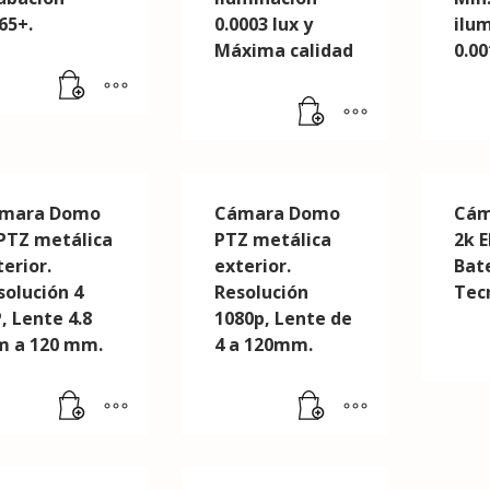
65+.
0.0003 lux y
ilu
Máxima calidad
0.00
mara Domo
Cámara Domo
Cám
 PTZ metálica
PTZ metálica
2k 
erior.
exterior.
Bat
solución 4
Resolución
Tec
, Lente 4.8
1080p, Lente de
 a 120 mm.
4 a 120mm.