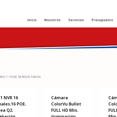
Inicio
Nosotros
Servicios
Presupuesto
DO 1–10 DE 43 RESULTADOS
 1 NVR 16
Cámara
Cám
nales.16 POE.
ColorVu Bullet
Col
nea Q2.
FULL HD Min.
FUL
abación
iluminación
Min