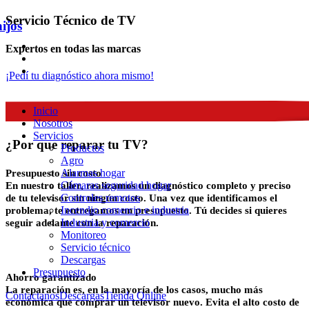
Servicio Técnico de TV
Expertos en todas las marcas
¡Pedí tu diagnóstico ahora mismo!
Inicio
Nosotros
Servicios
¿Por que reparar tu TV?
Productos
Agro
Alarmas hogar
Presupuesto sin costo
Cámaras seguridad hogar
En nuestro taller, realizamos un diagnóstico completo y preciso
Controles remotos
de tu televisor sin ningún costo. Una vez que identificamos el
Incendio comercio e industria
problema, te entregamos un presupuesto. Tú decides si quieres
Industria y comercio
seguir adelante con la reparación.
Monitoreo
Servicio técnico
Descargas
Presupuesto
Ahorro garantizado
La reparación es, en la mayoría de los casos, mucho más
Contactanos
Descargas
Tienda Online
económica que comprar un televisor nuevo. Evita el alto costo de