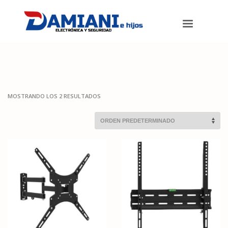
Damiani e hijos
>
Productos
>
Accesorios para TV
>
Soportes para
TV
MOSTRANDO LOS 2 RESULTADOS