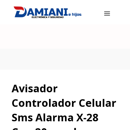
Damiani e hijos
>
Productos
>
Avisador Controlador Celular Sms
Alarma X-28 Com20-mpxh
Avisador
Controlador Celular
Sms Alarma X-28