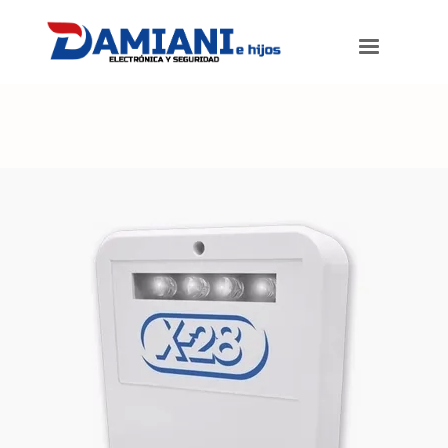
Damiani e hijos
>
Productos
>
Sirena Alarma Domiciliaria Exterior X-
28 S52alf Flash 108db