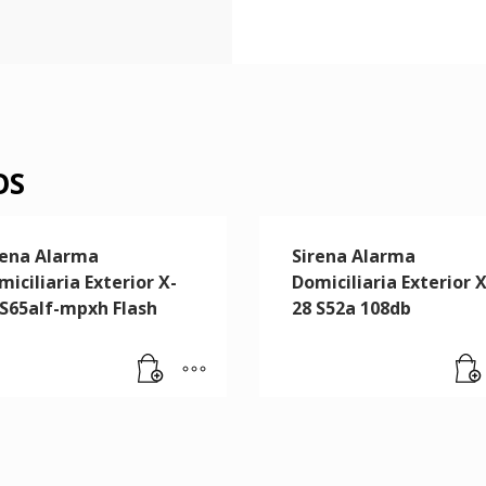
OS
rena Alarma
Sirena Alarma
iciliaria Exterior X-
Domiciliaria Exterior X
 S65alf-mpxh Flash
28 S52a 108db