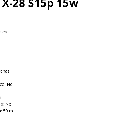
r X-28 S15p 15w
ales
irenas
co: No
í
do: No
a: 50 m