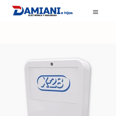
Damiani e hijos
>
Productos
>
Sirena Alarma Domiciliaria Exterior X-
28 S52a 108db