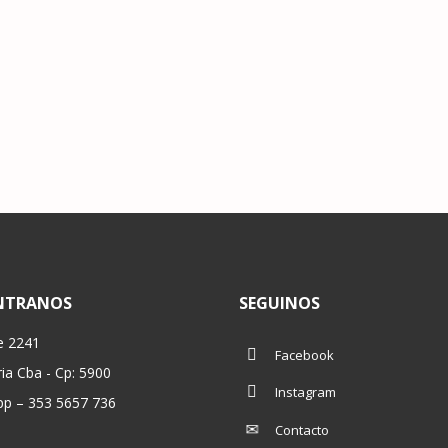
NTRANOS
SEGUINOS
e 2241
Facebook
ria Cba - Cp: 5900
Instagram
p – 353 5657 736
Contacto