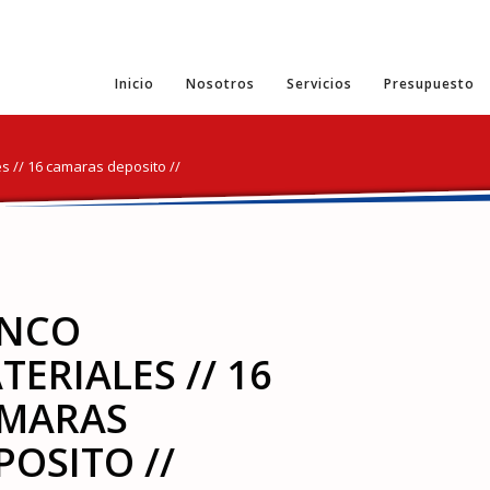
Inicio
Nosotros
Servicios
Presupuesto
s // 16 camaras deposito //
NCO
TERIALES // 16
MARAS
POSITO //