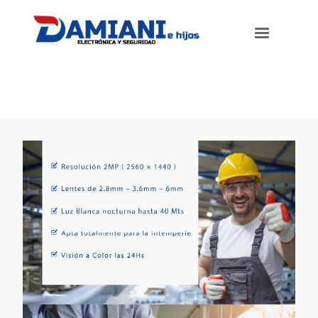
Damiani e hijos
>
Productos
>
Empresas e Indutrias –