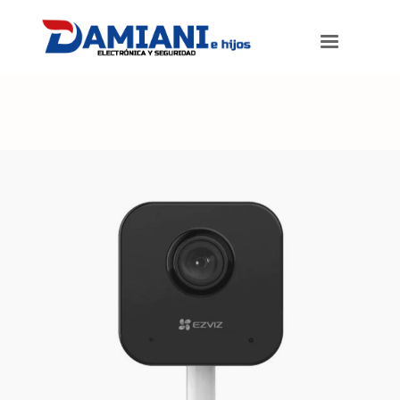
Damiani e hijos
>
Productos
>
Cámara EZVIZ IP WIFI 2 MP interior. Full
HD Con SLOT