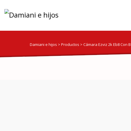
Damiani e hijos
>
Productos
>
Cámara Ezviz 2k Eb8 Con B