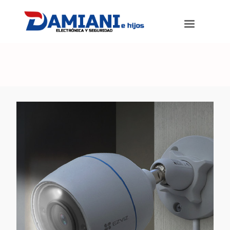
Damiani e hijos
>
Productos
>
Cámara EZVIZ IP WIFI 2 MP Bullet
Exterior. COLOR 24HS