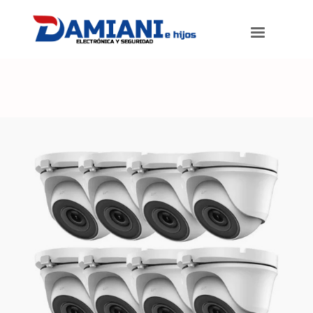
Damiani e hijos
>
Productos
>
DVR de 8 canales Hikvision full HD