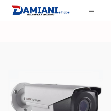
Damiani e hijos
>
Productos
>
Cámara Full HD 4 en 1 Bullet Varifocal
Motorizada. Lente 2.8 a 12mm. EXIR 40 metros