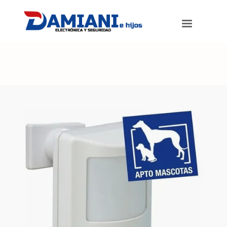
Damiani e hijos
>
Productos
>
Detector Infrarrojo Inalámbrico Alarma
X-28 Md 70wpr Mascota