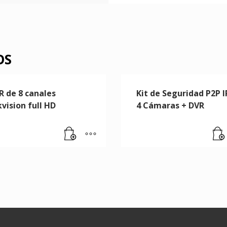
OS
R de 8 canales
Kit de Seguridad P2P I
vision full HD
4 Cámaras + DVR