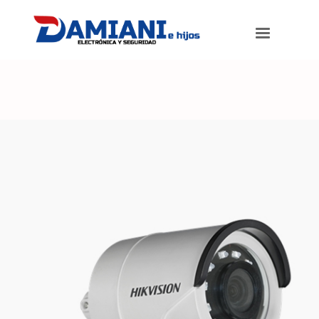
Damiani e hijos
>
Productos
>
Cámara Full HD 4-1 Bullet metálica
exterior. Lente 2.8mm. 20 metros