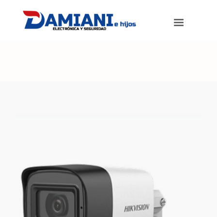
Damiani e hijos
>
Productos
>
Cámara Full HD 4-1 Bullet metálica
exterior. Con EXIR 20m. Lente 2.8mm.