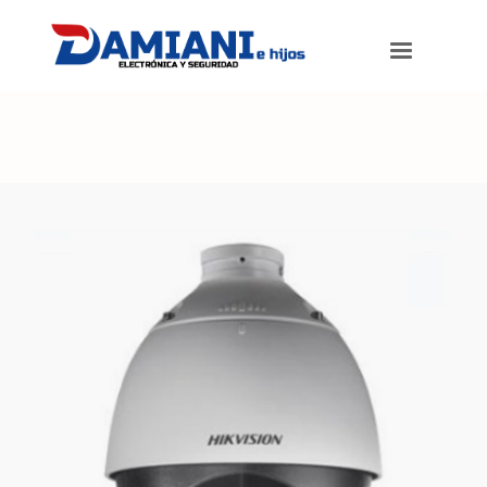
Damiani e hijos
>
Productos
>
Cámara Domo IP PTZ metálica exterior.
Resolución 4 MP, Lente 4.8 mm a 120 mm.