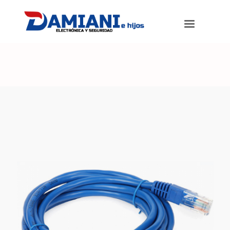
Damiani e hijos
>
Productos
>
Cable de red de 5 metros, RJ 45 macho
a macho.