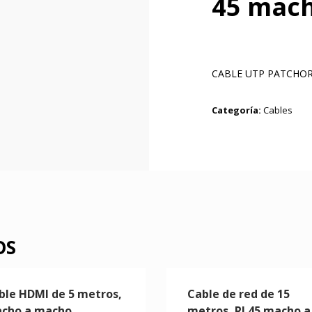
45 mach
CABLE UTP PATCHOR
Categoría:
Cables
OS
ble HDMI de 5 metros,
Cable de red de 15
cho a macho.
metros, RJ 45 macho a