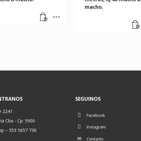
macho.
NTRANOS
SEGUINOS
e 2241
Facebook
ria Cba - Cp: 5900
Instagram
p – 353 5657 736
Contacto