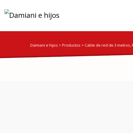
Damiani e hijos
>
Productos
>
Cable de red de 3 metros,