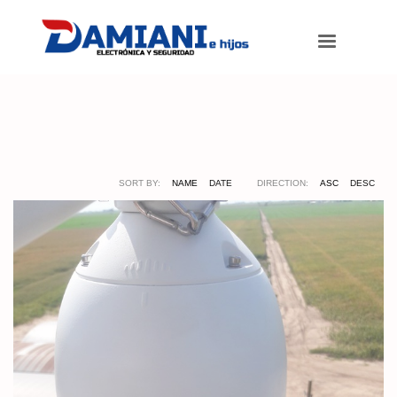
Damiani e hijos
>
Portfolios
>
Domo
SORT BY:
NAME
DATE
DIRECTION:
ASC
DESC