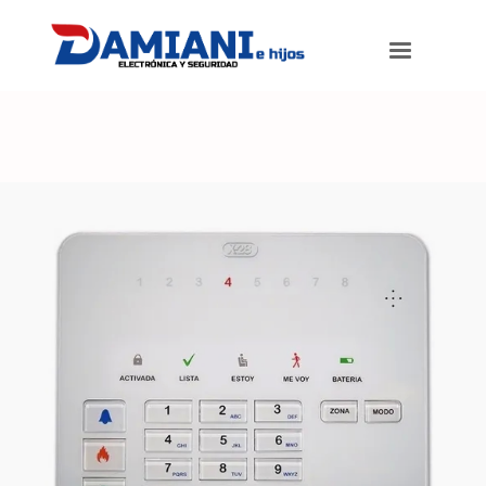
Damiani e hijos
>
Productos
>
Teclado Alarma X-28 T8l-mpxh 8 Zonas
Mensajes Hablados