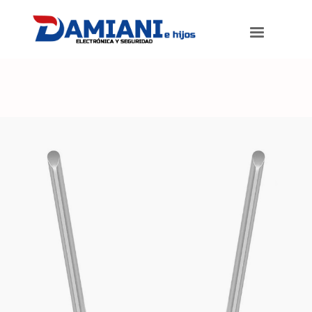
Damiani e hijos
>
Productos
>
Router TP-Link TL-WR840N blanco