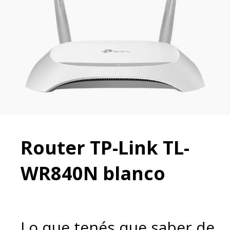
Router TP-Link TL-
WR840N blanco
Lo que tenés que saber de