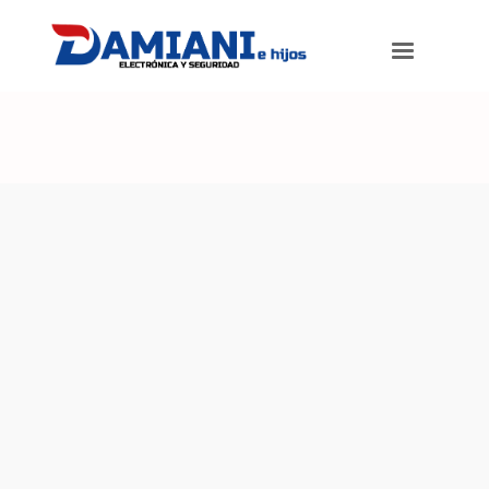
Damiani e hijos
>
Productos
>
Pulsador Aviso Incendio Alarma X-28
Pai