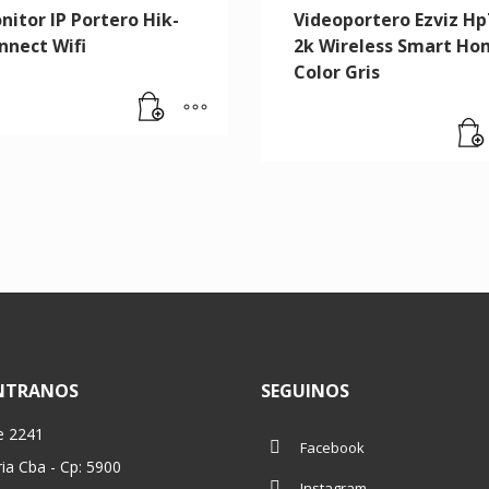
nitor IP Portero Hik-
Videoportero Ezviz Hp
nnect Wifi
2k Wireless Smart H
Color Gris
NTRANOS
SEGUINOS
e 2241
Facebook
ria Cba - Cp: 5900
Instagram