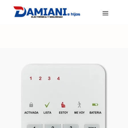
Damiani e hijos
>
Productos
>
Mini Teclado Alarma X-28 T4m-mpxh 4
Zonas