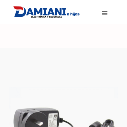
Damiani e hijos
>
Productos
>
Fuente 12v 3Amp