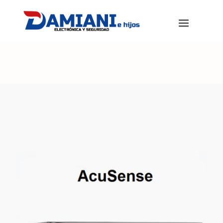
Damiani e hijos
>
Productos
>
DVR TURBO 4.0 AcuSense full HD 4
canales + 1 IP